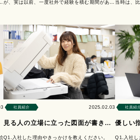
」
が、実は以前、一度社外で経験を積む期間があり
当時は、
し
ました。「もっと違う世界を見てみたい」という
た。当時
未熟さゆえの挑戦で…
められた
03
2025.02.03
社員紹介
社員紹
見る人の立場に立った図面が書きた
優しい
い。
絵
Q1.入社した理由やきっかけを教えください。
Q1.入