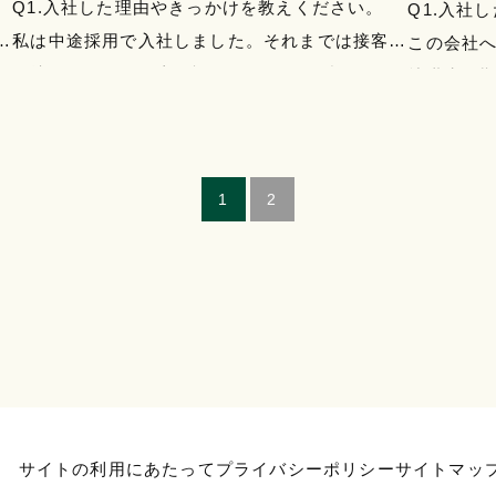
。
Q1.入社した理由やきっかけを教えください。
Q1.入
し
私は中途採用で入社しました。それまでは接客業
この会社
の
に携わっており、土日祝の休みが取れず子供と一
就職氷河
緒に過ごす時間が必要だっ…
レルを希
1
2
サイトの利用にあたって
プライバシーポリシー
サイトマッ