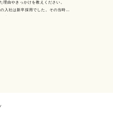
社した理由やきっかけを教えください。
への入社は新卒採用でした。その当時は
期と言われていた時代で、もともとアパ
望していましたが…
プ