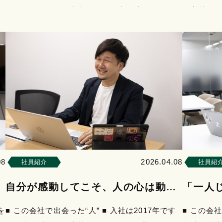
でレンタル什器を中心とした仕事に携わっていま
へ入社し
い
したが、異業種で…
味があり
08
2026.04.08
社員紹介
社員紹
自分が感動してこそ、人の心は動か
「一人
せる。
くりは
を
■ この会社で出会った“人” ■ 入社は2017年です
■ この会社