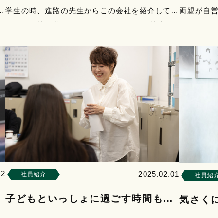
然
学生の時、進路の先生からこの会社を紹介してい
両親が自
お
ただき会社見学に行きました。 もともと社内の
くりには
雰囲気が良いところで働き…
ェや美術
02
2025.02.01
社員紹介
社員紹
子どもといっしょに過ごす時間も作
気さく
れる職場です。